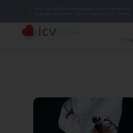
+351 232 424 994 (chamada para a rede fixa nacional)
Segunda - Sexta: 9:00 - 19:00 e Sábados: 9:00 - 13h00
CON